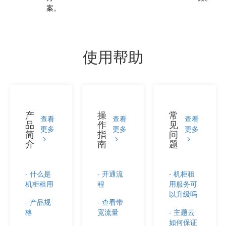
案。
使用帮助
产
操
常
查看
查看
查看
品
作
见
更多
更多
更多
简
指
问
介
南
题
- 什么是
- 开通流
- 机柜租
机柜租用
程
用服务可
以升级吗
- 产品规
- 查看带
格
宽流量
- 主题云
如何保证