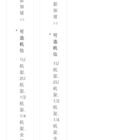
新
新
加
加
坡
坡
>>
>>
可
可
选
选
机
机
位
位
1U
1U
机
机
架、
架、
2U
2U
机
机
架、
架、
1/2
1/2
机
机
架、
架、
1/4
1/4
机
机
架、
架、
全
全