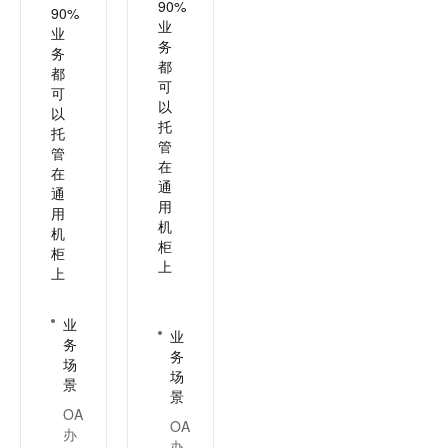
90%
90%
业
业
务
务
都
都
可
可
以
以
托
托
管
管
在
在
通
通
用
用
机
机
柜
柜
上
上
业
业
务
务
场
场
景
景
OA
OA
办
办