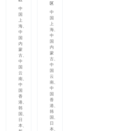
区
中
中
国
国
上
上
海、
海、
中
中
国
国
内
内
蒙
蒙
古、
古、
中
中
国
国
云
云
南、
南、
中
中
国
国
香
香
港、
港、
韩
韩
国、
国、
日
日
本、
本、