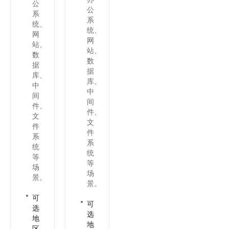
公
公
系
系
统、
统、
网
网
站、
站、
数
数
据
据
库、
库、
中
中
间
间
件、
件、
文
文
件
件
系
系
统
统
等
等
场
场
景。
景。
可
可
选
选
地
地
区