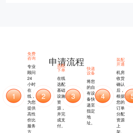
免费
咨询
申请流程
装配
开通
选配
专业
快递
下单
顾问
机房
设备
24
在线
收货
将您
小时
选配
确认
的自
在
基础
后，
有设
1
2
3
4
线，
设施
根据
备快
为您
资
您的
递至
提供
源，
订单
指定
高性
并完
分配
地
价比
成支
资源
址。
服务
付。
上
方
架。