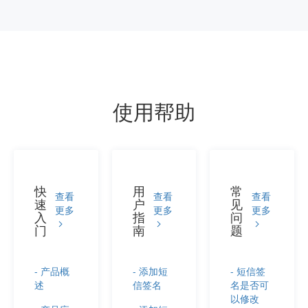
使用帮助
快
用
常
查看
查看
查看
速
户
见
更多
更多
更多
入
指
问
门
南
题
- 产品概
- 添加短
- 短信签
述
信签名
名是否可
以修改