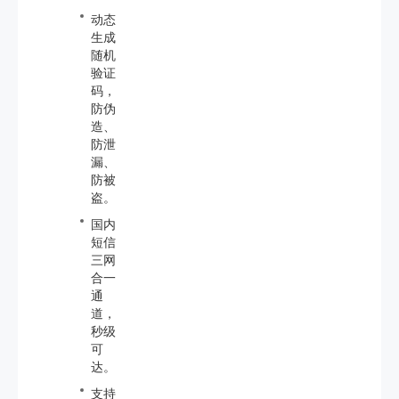
动态
生成
随机
验证
码，
防伪
造、
防泄
漏、
防被
盗。
国内
短信
三网
合一
通
道，
秒级
可
达。
支持