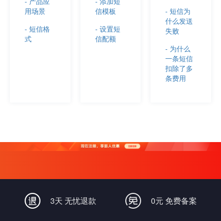
- 产品应
- 添加短
用场景
信模板
- 短信为
什么发送
- 短信格
- 设置短
失败
式
信配额
- 为什么
一条短信
扣除了多
条费用
3天 无忧退款
0元 免费备案