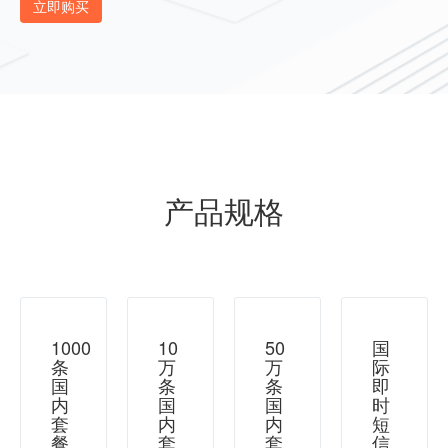
立即购买
产品规格
1000
10
50
国
条
万
万
际
国
条
条
即
内
国
国
时
套
内
内
短
餐
套
套
信