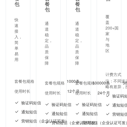
包
餐
餐
包
包
覆
快
盖
通
通
速
200+国
道
道
接
家
稳
稳
入，
与
定，
定，
简
地
品
品
单
区
质
质
易
保
保
用
障
障
计费方式
注：不同送
套餐包规格
1000条
套餐包规格
套餐包规格
100000条
5
略有差异，
使用时长
12个月
使用时长
使用时长
24个月
验证码
验证码短信
验证码短信
验证码短信
通知短
通知短信
通知短信
通知短信
营销短
营销短信（企业认证可发）
营销短信（企业认证可发）
营销短信（企业认证可发