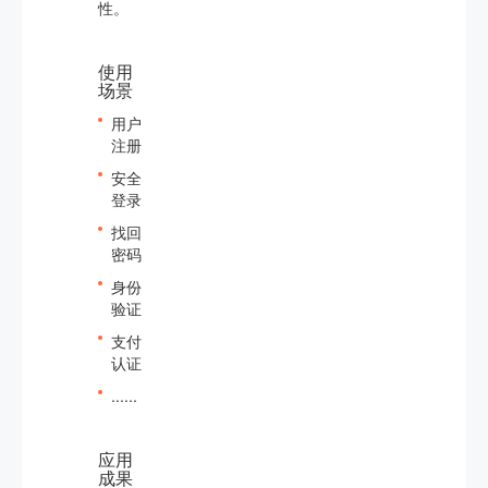
性。
使用
场景
用户
注册
安全
登录
找回
密码
身份
验证
支付
认证
......
应用
成果