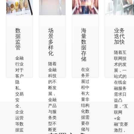
数
场
海
业务
据
景
量
迭代
监
多
数
加快
管
样
据
化
存
随着互
储
金融
联网技
随着
行业
术的发
在业
金融
对于
展，一
务开
科技
客户
站式的
展过
的不
隐
在线金
程中
断发
私、
融服务
有大
展，
交易
需求日
量非
金融
安
益凸
结构
产品
全、
显，“互
化数
与服
企业
联网
据需
务类
运营
+金
要存
型不
等数
融”竞赛
储与
断更
据监
激烈，