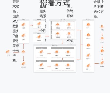
部署方式
管
迭，
管需
金融业
理，
金融
求极
务不断
传统
服务
高，
迭代更
存储
场景
国家
新。
难以
需求
对其
满足
日趋
数据
当下
个性
服务
业务
化、
的监
对极
多样
管政
致性
化。
策也
能的
十分
需
严
求。
格。