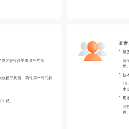
高素
服
专属客服等多渠道服务支持。
资
忧
技
天候值守机房，确保第一时间解
1
术
现
新可视。
各
撑