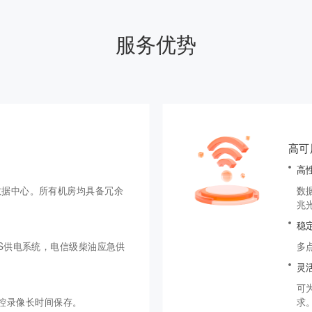
服务优势
高可
高
数据中心。所有机房均具备冗余
数
兆
稳
S供电系统，电信级柴油应急供
多
灵
可
监控录像长时间保存。
求