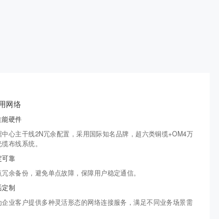
用网络
性能硬件
据中心主干线2N冗余配置，采用国际知名品牌，超六类铜缆+OM4万
光缆布线系统。
定可靠
点冗余备份，避免单点故障，保障用户稳定通信。
活定制
为企业客户提供多种灵活形态的网络连接服务，满足不同业务场景需
。