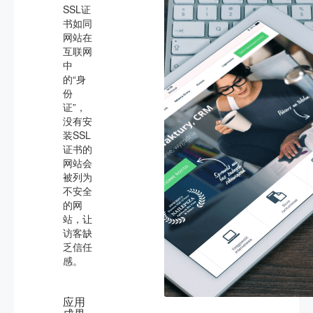
SSL证
书如同
网站在
互联网
中
的“身
份
证”，
没有安
装SSL
证书的
网站会
被列为
不安全
的网
站，让
访客缺
乏信任
感。
应用