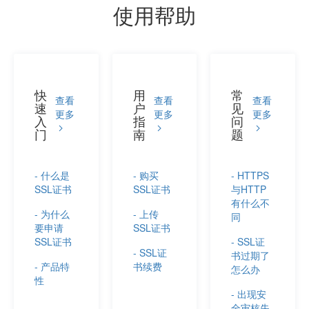
使用帮助
快
用
常
查看
查看
查看
速
户
见
更多
更多
更多
入
指
问
门
南
题
- 什么是
- 购买
- HTTPS
SSL证书
SSL证书
与HTTP
有什么不
- 为什么
- 上传
同
要申请
SSL证书
SSL证书
- SSL证
- SSL证
书过期了
- 产品特
书续费
怎么办
性
- 出现安
全审核失