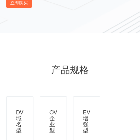
立即购买
产品规格
DV
OV
EV
域
企
增
名
业
强
型
型
型