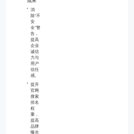
成果
消
除“不
安
全”警
告，
提高
企业
诚信
力与
用户
信任
感。
提升
官网
搜索
排名
权
重，
提高
品牌
曝光