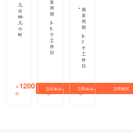
发
几
周
颁
分
期
发
钟-
周
几
3-
期
小
5
时
个
5-
工
7
作
个
日
工
作
日
1200
5800
12000
￥
/
￥
/
￥
/
立即购买
立即购买
立即购买
年
年
年