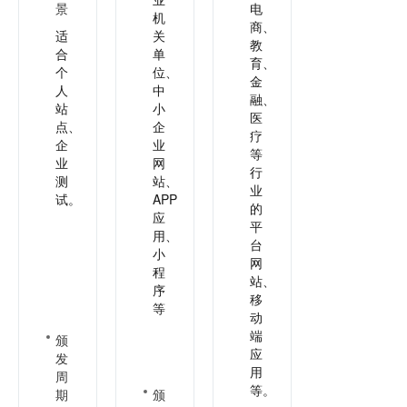
景
电
机
商、
适
关
教
合
单
育、
个
位、
金
人
中
融、
站
小
医
点、
企
疗
企
业
等
业
网
行
测
站、
业
试。
APP
的
应
平
用、
台
小
网
程
站、
序
移
等
动
端
颁
应
发
用
周
等。
期
颁