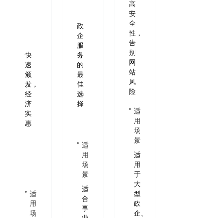
高
安
全
政
性，
企
告
服
别
快
务
网
速
的
站
颁
最
风
发，
佳
险
经
选
济
择
适
实
用
惠
场
景
适
用
适
场
用
景
于
大
适
适
型
合
用
政
事
场
企、
业